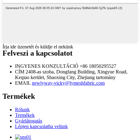
Írja ide üzenetét és küldje el nekünk
Felveszi a kapcsolatot
INGYENES KONZULTÁCIÓ
+86 18050295527
CÍM
2408-as szoba, Dongfang Building, Xingyue Road,
Keqiao kerület, Shaoxing City, Zhejiang tartomány
EMAIL
newlyway-vicky@lymeshfabric.com
Termékek
Rólunk
Termékek
Gyárlátogatás
Lépjen kapcsolatba velünk