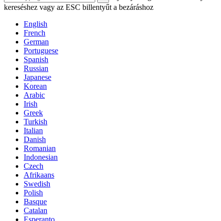
kereséshez vagy az ESC billentyűt a bezáráshoz
English
French
German
Portuguese
Spanish
Russian
Japanese
Korean
Arabic
Irish
Greek
Turkish
Italian
Danish
Romanian
Indonesian
Czech
Afrikaans
Swedish
Polish
Basque
Catalan
Esperanto