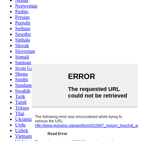
Nepali
Norwegian
Pashto
Persian
Punjabi
Serbian
Sesotho
Sinhala
Slovak
Slovenian
Somali
Samoan
Scots Gaelic
Shona
Sindhi
Sundanese
Swahili
Tajik
Tamil
Telugu
Thai
Ukrainian
Urdu
Uzbek
Vietnamese