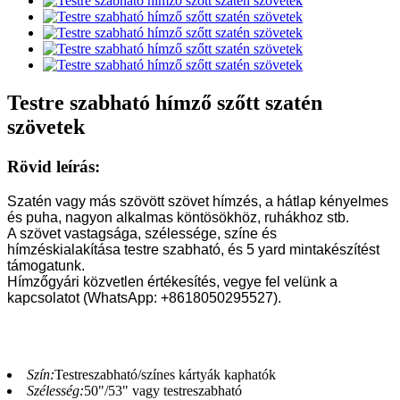
Testre szabható hímző szőtt szatén
szövetek
Rövid leírás:
Szatén vagy más szövött szövet hímzés, a hátlap kényelmes
és puha, nagyon alkalmas köntösökhöz, ruhákhoz stb.
A szövet vastagsága, szélessége, színe és
hímzéskialakítása testre szabható, és 5 yard mintakészítést
támogatunk.
Hímzőgyári közvetlen értékesítés, vegye fel velünk a
kapcsolatot (WhatsApp: +8618050295527).
Szín:
Testreszabható/színes kártyák kaphatók
Szélesség:
50"/53" vagy testreszabható