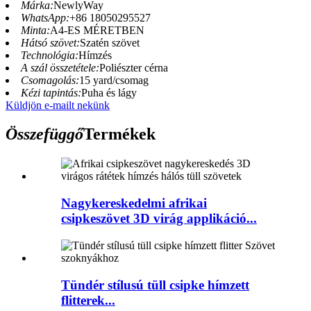
Márka:
NewlyWay
WhatsApp:
+86 18050295527
Minta:
A4-ES MÉRETBEN
Hátsó szövet:
Szatén szövet
Technológia:
Hímzés
A szál összetétele:
Poliészter cérna
Csomagolás:
15 yard/csomag
Kézi tapintás:
Puha és lágy
Küldjön e-mailt nekünk
Összefüggő
Termékek
Nagykereskedelmi afrikai
csipkeszövet 3D virág applikáció...
Tündér stílusú tüll csipke hímzett
flitterek...