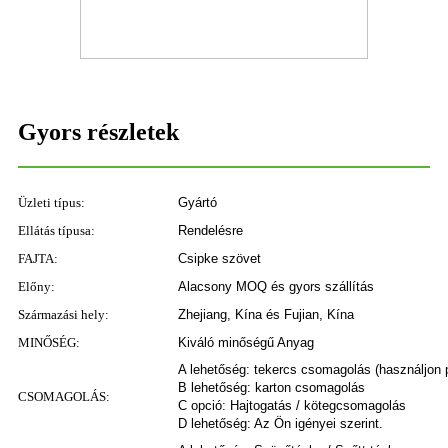
Gyors részletek
Üzleti típus:
Gyártó
Ellátás típusa:
Rendelésre
FAJTA:
Csipke szövet
Előny:
Alacsony MOQ és gyors szállítás
Származási hely:
Zhejiang, Kína és Fujian, Kína
MINŐSÉG:
Kiváló minőségű Anyag
A lehetőség: tekercs csomagolás (használjon 
B lehetőség: karton csomagolás
CSOMAGOLÁS:
C opció: Hajtogatás / kötegcsomagolás
D lehetőség: Az Ön igényei szerint.