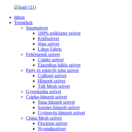
itthon
Termékek
Sportszövet
100% poliészter szövet
Kötőszövet
Jóga szövet
Liling Fabric
Fehérnemű szövet
Csipke szövet
Elasztikus hálós szövet
Party és esküvői ruha szövet
Csillogó szövet
Hímzett szövet
Tüll Mesh szövet
Gyerekruha szövet
Csipke-hímzett szövet
Sima hímzett szövet
Szemes hímzett szövet
Gyöngyös hímzett szövet
China Mesh szövet
Flocking szövet
Nyomdaszövet