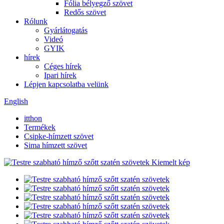
Fólia bélyegző szövet
Redős szövet
Rólunk
Gyárlátogatás
Videó
GYIK
hírek
Céges hírek
Ipari hírek
Lépjen kapcsolatba velünk
English
itthon
Termékek
Csipke-hímzett szövet
Sima hímzett szövet