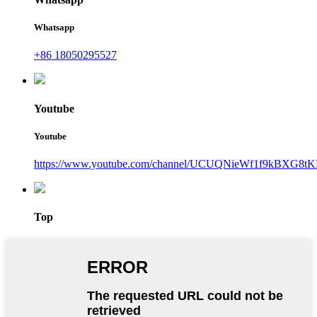
Whatsapp
+86 18050295527
Youtube
Youtube
https://www.youtube.com/channel/UCUQNieWf1f9kBXG8tK
Top