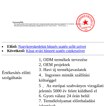
Előző:
Nagykereskedelmi hímzés szatén szőtt szövet
Következő:
Kínai gyári hímzett szatén csipkeszövet
1, ODM termékek tervezése
2, OEM projektek
3. Havi új termékjavaslatok
Értékesítés előtti
4、Ingyenes minták szállítási
szolgáltatás
költséggel
5 、Az európai szabványos vizsgálati
jelentés 5000 év felett küldhető el
6. Gyors válasz 24 órán belül
7. Termékfolyamat előrehaladási
jelentések