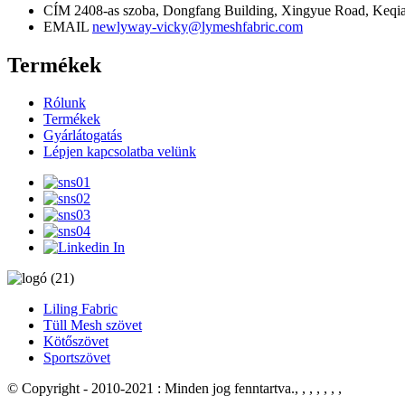
CÍM
2408-as szoba, Dongfang Building, Xingyue Road, Keqiao
EMAIL
newlyway-vicky@lymeshfabric.com
Termékek
Rólunk
Termékek
Gyárlátogatás
Lépjen kapcsolatba velünk
Liling Fabric
Tüll Mesh szövet
Kötőszövet
Sportszövet
© Copyright - 2010-2021 : Minden jog fenntartva.
, , , , , , ,