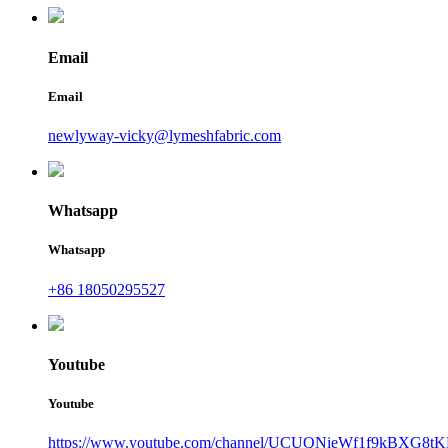
Email
Email
newlyway-vicky@lymeshfabric.com
Whatsapp
Whatsapp
+86 18050295527
Youtube
Youtube
https://www.youtube.com/channel/UCUQNieWf1f9kBXG8tK