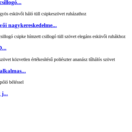
illogó...
vői nagykereskedelme...
...
alkalmas...
j...