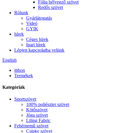
Fólia bélyegző szövet
Redős szövet
Rólunk
Gyárlátogatás
Videó
GYIK
hírek
Céges hírek
Ipari hírek
Lépjen kapcsolatba velünk
English
itthon
Termékek
Kategóriák
Sportszövet
100% poliészter szövet
Kötőszövet
Jóga szövet
Liling Fabric
Fehérnemű szövet
Csipke szövet