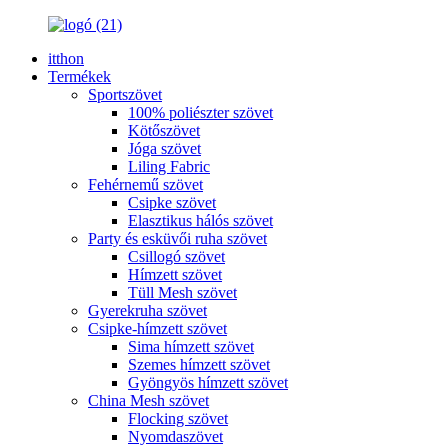
itthon
Termékek
Sportszövet
100% poliészter szövet
Kötőszövet
Jóga szövet
Liling Fabric
Fehérnemű szövet
Csipke szövet
Elasztikus hálós szövet
Party és esküvői ruha szövet
Csillogó szövet
Hímzett szövet
Tüll Mesh szövet
Gyerekruha szövet
Csipke-hímzett szövet
Sima hímzett szövet
Szemes hímzett szövet
Gyöngyös hímzett szövet
China Mesh szövet
Flocking szövet
Nyomdaszövet