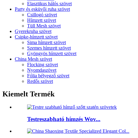
Elasztikus hálós szövet
Party és esküvői ruha szövet
Csillogó szövet
Hímzett szövet
Tüll Mesh szövet
Gyerekruha szövet
Csipke-hímzett szövet
Sima hímzett szövet
Szemes hímzett szövet
Gyöngyös hímzett szövet
China Mesh szövet
Flocking szövet
Nyomdaszövet
Fólia bélyegző szövet
Redős szövet
Kiemelt Termék
Testreszabható hímzés Wov...