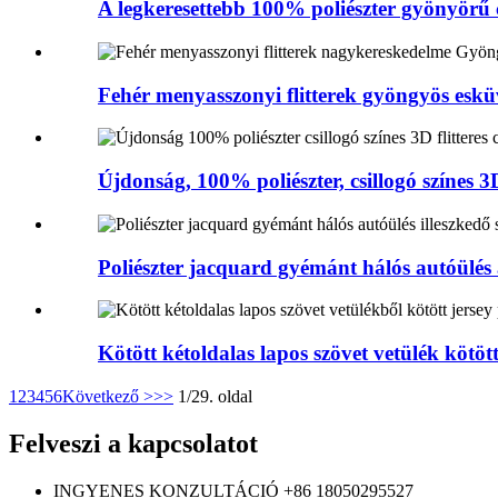
A legkeresettebb 100% poliészter gyönyörű cs
Fehér menyasszonyi flitterek gyöngyös eskü
Újdonság, 100% poliészter, csillogó színes 3D
Poliészter jacquard gyémánt hálós autóülés 
Kötött kétoldalas lapos szövet vetülék kötött 
1
2
3
4
5
6
Következő >
>>
1/29. oldal
Felveszi a kapcsolatot
INGYENES KONZULTÁCIÓ
+86 18050295527