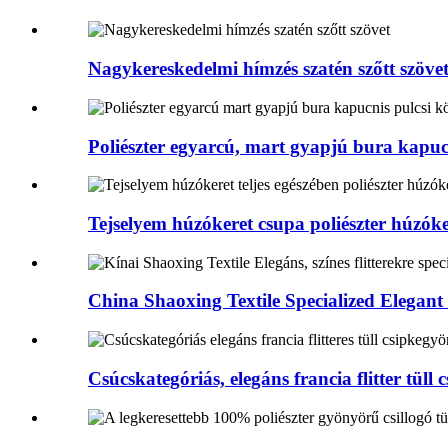
Nagykereskedelmi hímzés szatén szőtt szöve
Poliészter egyarcú, mart gyapjú bura kapuc
Tejselyem húzókeret csupa poliészter húzóker
China Shaoxing Textile Specialized Elegant 
Csúcskategóriás, elegáns francia flitter tüll