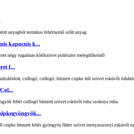
t
nis kapucnis k...
et f...
Col...
 csipkegyöngyök...